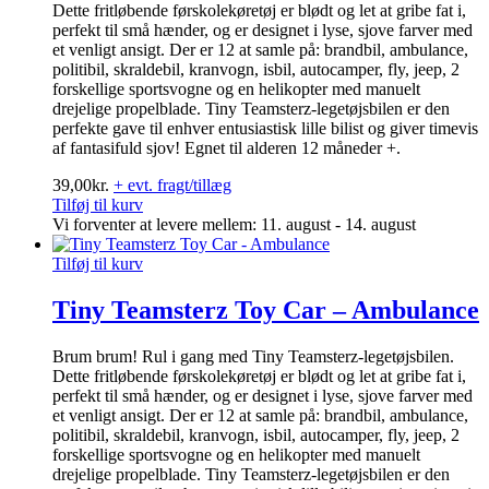
Dette fritløbende førskolekøretøj er blødt og let at gribe fat i,
perfekt til små hænder, og er designet i lyse, sjove farver med
et venligt ansigt. Der er 12 at samle på: brandbil, ambulance,
politibil, skraldebil, kranvogn, isbil, autocamper, fly, jeep, 2
forskellige sportsvogne og en helikopter med manuelt
drejelige propelblade. Tiny Teamsterz-legetøjsbilen er den
perfekte gave til enhver entusiastisk lille bilist og giver timevis
af fantasifuld sjov! Egnet til alderen 12 måneder +.
39,00
kr.
+ evt. fragt/tillæg
Tilføj til kurv
Vi forventer at levere mellem: 11. august - 14. august
Tilføj til kurv
Tiny Teamsterz Toy Car – Ambulance
Brum brum! Rul i gang med Tiny Teamsterz-legetøjsbilen.
Dette fritløbende førskolekøretøj er blødt og let at gribe fat i,
perfekt til små hænder, og er designet i lyse, sjove farver med
et venligt ansigt. Der er 12 at samle på: brandbil, ambulance,
politibil, skraldebil, kranvogn, isbil, autocamper, fly, jeep, 2
forskellige sportsvogne og en helikopter med manuelt
drejelige propelblade. Tiny Teamsterz-legetøjsbilen er den