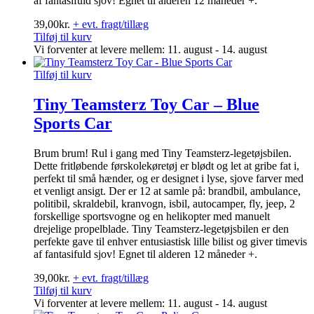
af fantasifuld sjov! Egnet til alderen 12 måneder +.
39,00
kr.
+ evt. fragt/tillæg
Tilføj til kurv
Vi forventer at levere mellem: 11. august - 14. august
Tilføj til kurv
Tiny Teamsterz Toy Car – Blue
Sports Car
Brum brum! Rul i gang med Tiny Teamsterz-legetøjsbilen.
Dette fritløbende førskolekøretøj er blødt og let at gribe fat i,
perfekt til små hænder, og er designet i lyse, sjove farver med
et venligt ansigt. Der er 12 at samle på: brandbil, ambulance,
politibil, skraldebil, kranvogn, isbil, autocamper, fly, jeep, 2
forskellige sportsvogne og en helikopter med manuelt
drejelige propelblade. Tiny Teamsterz-legetøjsbilen er den
perfekte gave til enhver entusiastisk lille bilist og giver timevis
af fantasifuld sjov! Egnet til alderen 12 måneder +.
39,00
kr.
+ evt. fragt/tillæg
Tilføj til kurv
Vi forventer at levere mellem: 11. august - 14. august