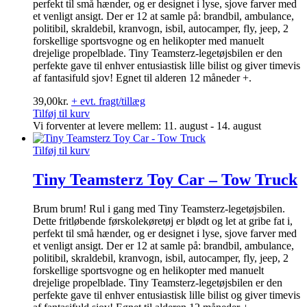
perfekt til små hænder, og er designet i lyse, sjove farver med
et venligt ansigt. Der er 12 at samle på: brandbil, ambulance,
politibil, skraldebil, kranvogn, isbil, autocamper, fly, jeep, 2
forskellige sportsvogne og en helikopter med manuelt
drejelige propelblade. Tiny Teamsterz-legetøjsbilen er den
perfekte gave til enhver entusiastisk lille bilist og giver timevis
af fantasifuld sjov! Egnet til alderen 12 måneder +.
39,00
kr.
+ evt. fragt/tillæg
Tilføj til kurv
Vi forventer at levere mellem: 11. august - 14. august
Tilføj til kurv
Tiny Teamsterz Toy Car – Tow Truck
Brum brum! Rul i gang med Tiny Teamsterz-legetøjsbilen.
Dette fritløbende førskolekøretøj er blødt og let at gribe fat i,
perfekt til små hænder, og er designet i lyse, sjove farver med
et venligt ansigt. Der er 12 at samle på: brandbil, ambulance,
politibil, skraldebil, kranvogn, isbil, autocamper, fly, jeep, 2
forskellige sportsvogne og en helikopter med manuelt
drejelige propelblade. Tiny Teamsterz-legetøjsbilen er den
perfekte gave til enhver entusiastisk lille bilist og giver timevis