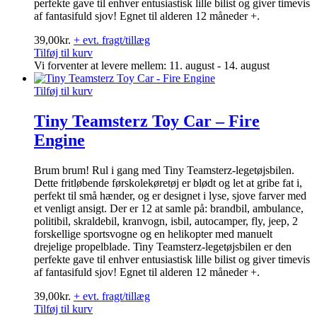
perfekte gave til enhver entusiastisk lille bilist og giver timevis
af fantasifuld sjov! Egnet til alderen 12 måneder +.
39,00
kr.
+ evt. fragt/tillæg
Tilføj til kurv
Vi forventer at levere mellem: 11. august - 14. august
Tilføj til kurv
Tiny Teamsterz Toy Car – Fire
Engine
Brum brum! Rul i gang med Tiny Teamsterz-legetøjsbilen.
Dette fritløbende førskolekøretøj er blødt og let at gribe fat i,
perfekt til små hænder, og er designet i lyse, sjove farver med
et venligt ansigt. Der er 12 at samle på: brandbil, ambulance,
politibil, skraldebil, kranvogn, isbil, autocamper, fly, jeep, 2
forskellige sportsvogne og en helikopter med manuelt
drejelige propelblade. Tiny Teamsterz-legetøjsbilen er den
perfekte gave til enhver entusiastisk lille bilist og giver timevis
af fantasifuld sjov! Egnet til alderen 12 måneder +.
39,00
kr.
+ evt. fragt/tillæg
Tilføj til kurv