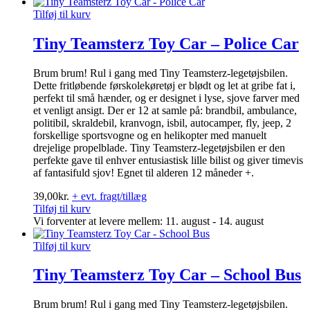
Tilføj til kurv
Tiny Teamsterz Toy Car – Police Car
Brum brum! Rul i gang med Tiny Teamsterz-legetøjsbilen.
Dette fritløbende førskolekøretøj er blødt og let at gribe fat i,
perfekt til små hænder, og er designet i lyse, sjove farver med
et venligt ansigt. Der er 12 at samle på: brandbil, ambulance,
politibil, skraldebil, kranvogn, isbil, autocamper, fly, jeep, 2
forskellige sportsvogne og en helikopter med manuelt
drejelige propelblade. Tiny Teamsterz-legetøjsbilen er den
perfekte gave til enhver entusiastisk lille bilist og giver timevis
af fantasifuld sjov! Egnet til alderen 12 måneder +.
39,00
kr.
+ evt. fragt/tillæg
Tilføj til kurv
Vi forventer at levere mellem: 11. august - 14. august
Tilføj til kurv
Tiny Teamsterz Toy Car – School Bus
Brum brum! Rul i gang med Tiny Teamsterz-legetøjsbilen.