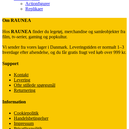
Actionfigurer
Replikaer
Om RAUNEA
Hos
RAUNEA
finder du legetøj, merchandise og samleobjekter fra
film, tv-serier, gaming og popkultur.
Vi sender fra vores lager i Danmark. Leveringstiden er normalt 1–3
hverdage efter afsendelse, og du får gratis fragt ved køb over 999 kr.
Support
Kontakt
Levering
Ofte stillede spørgsmål
Returnering
Information
Cookiepolitik
Handelsbetingelser
Impressum
Privatlivspolitik