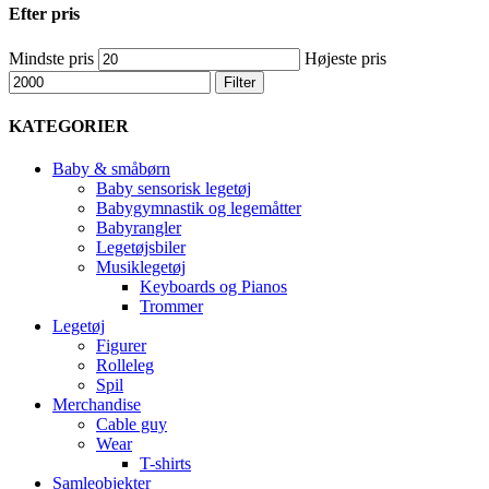
Efter pris
Mindste pris
Højeste pris
Filter
KATEGORIER
Baby & småbørn
Baby sensorisk legetøj
Babygymnastik og legemåtter
Babyrangler
Legetøjsbiler
Musiklegetøj
Keyboards og Pianos
Trommer
Legetøj
Figurer
Rolleleg
Spil
Merchandise
Cable guy
Wear
T-shirts
Samleobjekter