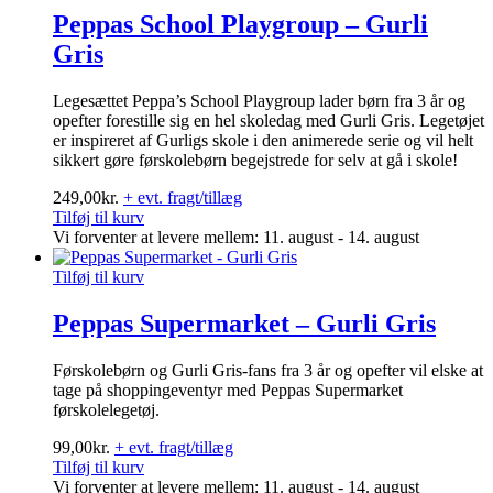
Peppas School Playgroup – Gurli
Gris
Legesættet Peppa’s School Playgroup lader børn fra 3 år og
opefter forestille sig en hel skoledag med Gurli Gris. Legetøjet
er inspireret af Gurligs skole i den animerede serie og vil helt
sikkert gøre førskolebørn begejstrede for selv at gå i skole!
249,00
kr.
+ evt. fragt/tillæg
Tilføj til kurv
Vi forventer at levere mellem: 11. august - 14. august
Tilføj til kurv
Peppas Supermarket – Gurli Gris
Førskolebørn og Gurli Gris-fans fra 3 år og opefter vil elske at
tage på shoppingeventyr med Peppas Supermarket
førskolelegetøj.
99,00
kr.
+ evt. fragt/tillæg
Tilføj til kurv
Vi forventer at levere mellem: 11. august - 14. august