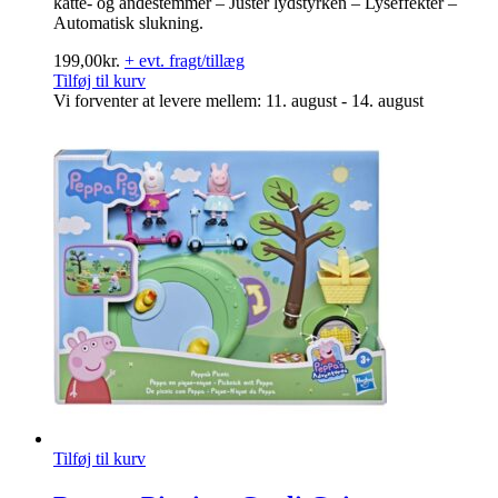
katte- og andestemmer – Juster lydstyrken – Lyseffekter –
Automatisk slukning.
199,00
kr.
+ evt. fragt/tillæg
Tilføj til kurv
Vi forventer at levere mellem: 11. august - 14. august
Tilføj til kurv