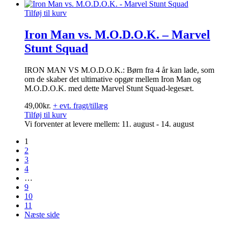
Tilføj til kurv
Iron Man vs. M.O.D.O.K. – Marvel
Stunt Squad
IRON MAN VS M.O.D.O.K.: Børn fra 4 år kan lade, som
om de skaber det ultimative opgør mellem Iron Man og
M.O.D.O.K. med dette Marvel Stunt Squad-legesæt.
49,00
kr.
+ evt. fragt/tillæg
Tilføj til kurv
Vi forventer at levere mellem: 11. august - 14. august
1
2
3
4
…
9
10
11
Næste side