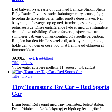
Lad babyen ryste, rasle og rulle med Lamaze Shakin Shells
Baby Rattle. Giv disse søde skabninger en rystetur og hør,
hvordan de farverige perler ruller rundt i deres maver. Når
babyranglen bevæges op og ned, frembringes beroligende
regnslagslyde. Disse engagerende lyde er med til at stimulere
den auditive udvikling. Skarpe farver og sjove mønstre
stimulerer babyens opmærksomhed og visuelle perception.
Ranglen har den ideelle størrelse til, at babyer kan gribe og
holde den, og den er også god til at fremme udviklingen af
finmotorikken.
39,00
kr.
+ evt. fragt/tillæg
Tilføj til kurv
Vi forventer at levere mellem: 11. august - 14. august
Tilføj til kurv
Tiny Teamsterz Toy Car – Red Sports
Car
Brum brum! Rul i gang med Tiny Teamsterz-legetøjsbilen.
Dette fritløbende førskolekøretøj er blødt og let at gribe fat i,