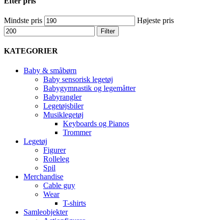
Efter pris
Mindste pris
Højeste pris
Filter
KATEGORIER
Baby & småbørn
Baby sensorisk legetøj
Babygymnastik og legemåtter
Babyrangler
Legetøjsbiler
Musiklegetøj
Keyboards og Pianos
Trommer
Legetøj
Figurer
Rolleleg
Spil
Merchandise
Cable guy
Wear
T-shirts
Samleobjekter