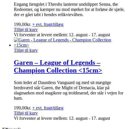
Engang fængslet i Threshs lanterne undslipper Senna, the
Redeemer, og kæmper nu mod mørket for at forløse de sjæle,
der er gået tabt i hendes relikvievåben.
199,00
kr.
+ evt. fragt/tillæg
Tilføj til kurv
Vi forventer at levere mellem: 12. august - 17. august
Tilføj til kurv
Garen – League of Legends –
Champion Collection <15cm>
Som leder af Dauntless Vanguard og med sit mægtige
bredsværd står Garen, the Might of Demacia, klar på
slagmarken mod magikere og troldmænd, der står i vejen for
ham.
199,00
kr.
+ evt. fragt/tillæg
Tilføj til kurv
Vi forventer at levere mellem: 12. august - 17. august