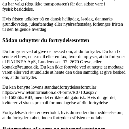
du har valgt (dog ikke transportøren) får den sidste vare i
fysisk besiddelse.
Hvis fristen udløber på en dansk helligdag, lørdag, danmarks
grundlovsdag, juleaftensdag eller nytårsaftensdag forlænges fristen
til den følgende hverdag.
Sådan udnytter du fortrydelsesretten
Du fortryder ved at give os besked om, at du fortryder. Du kan fx
sende et brev, en e-mail eller en fax, hvor du oplyser, at du fortryder
til RAUNEA ApS, Lundemosen 32, 2670 Greve, eller
kontakt@raunea.dk. Du kan ikke fortryde ved at nægte at modtage
varen eller ved at undlade at hente den uden samtidig at give besked
om, at du fortryder.
Du kan benytte lovens standardfortrydelsesformular
https://www.retsinformation.dk/Forms/R0710.aspx?
id=160666#Bil3, men det er ikke obligatorisk. Hvis du gør det,
kvitterer vi straks pr. mail for modtagelse af din fortrydelse.
Fortrydelsesfristen er overholdt, hvis du sender din meddelelse om,
at du fortryder købet, inden fortrydelsesfristen er udløbet.
Returnering af varen og returomkostninger