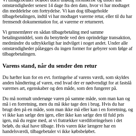
omstændigheder senest 14 dage fra den dato, hvor vi har modtaget
din meddelelse om fortrydelse. Vi kan dog tilbageholde
tilbagebetalingen, indtil vi har modtaget varerne retur, eller til du har
fremsendt dokumentation for, at varerne er returneret.
Vi gennemfører en sådan tilbagebetaling med samme
betalingsmiddel, som du benyttede ved den oprindelige transaktion,
medmindre du udtrykkeligt har indvilget i noget andet. Under alle
omstændigheder pålægges du ingen former for gebyrer som følge af
tilbagebetalingen.
Varens stand, når du sender den retur
Du hæfter kun for en evt. forringelse af varens værdi, som skyldes
anden håndtering af varen, end hvad der er nødvendigt for at fastslå
varernes art, egenskaber og den måde, som den fungerer på.
Du må normalt undersøge varen på samme måde, som man kan og
må i en forretning, men du må ikke tage den i brug. Hvis du har
brugt den på en måde, som man ikke må eller kan i en forretning, og
vi ikke kan sælge den igen, eller ikke kan sælge den til fuld pris
igen, må du regne med, at vi fratrækker værdiforringelsen i det
beløb, du skal have tilbage. Hvis varen ikke længere har en
handelsværdi, tilbagebetaler vi ikke købsbeløbet.