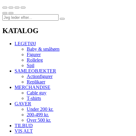
KATALOG
LEGETØJ
Baby & småbørn
Figurer
Rolleleg
Spil
SAMLEOBJEKTER
Actionfigurer
Replikaer
MERCHANDISE
Cable guy
T-shirts
GAVER
Under 200 kr.
200-499 kr.
Over 500 kr.
TILBUD
VIS ALT