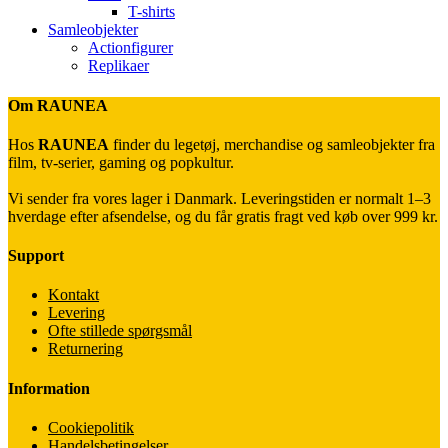
T-shirts
Samleobjekter
Actionfigurer
Replikaer
Om RAUNEA
Hos
RAUNEA
finder du legetøj, merchandise og samleobjekter fra
film, tv-serier, gaming og popkultur.
Vi sender fra vores lager i Danmark. Leveringstiden er normalt 1–3
hverdage efter afsendelse, og du får gratis fragt ved køb over 999 kr.
Support
Kontakt
Levering
Ofte stillede spørgsmål
Returnering
Information
Cookiepolitik
Handelsbetingelser