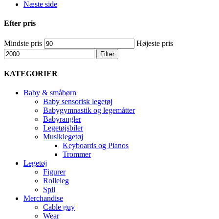
Næste side
Efter pris
Mindste pris
Højeste pris
Filter
KATEGORIER
Baby & småbørn
Baby sensorisk legetøj
Babygymnastik og legemåtter
Babyrangler
Legetøjsbiler
Musiklegetøj
Keyboards og Pianos
Trommer
Legetøj
Figurer
Rolleleg
Spil
Merchandise
Cable guy
Wear