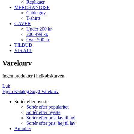
Replikaer
MERCHANDISE
Cable guy
T-shirts
GAVER
Under 200 kr.
200-499 kr.
Over 500 kr.
TILBUD
VIS ALT
Varekurv
Ingen produkter i indkøbskurven.
Luk
Hjem
Katalog
Søg
0
Varekurv
Sortér efter nyeste
Sortér efter popularitet
Sortér efter nyeste
Sortér efter pris: lav til høj
Sortér efter pris: høj til lav
Annuller