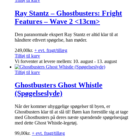
Tilføj til kurv
Ray Stantz – Ghostbusters: Fright
Features – Wave 2 <13cm>
Den paranormale ekspert Ray Stantz er altid klar til at
håndtere ethvert spøgelse, han møder.
249,00
kr.
+ evt. fragt/tillæg
Tilføj til kurv
Vi forventer at levere mellem: 10. august - 13. august
Tilføj til kurv
Ghostbusters Ghost Whistle
(Spøgelseslyde)
Når der kommer uhyggelige spøgelser til byen, er
Ghostbusters klar til at slå til! Børn kan forestille sig at tage
med Ghostbusters på deres næste spændende spøgelsesjagt
med dette Ghost Whistle-legetøj.
99,00
kr.
+ evt. fragt/tillæg