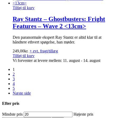
Tilføj til kurv
Ray Stantz – Ghostbusters: Fright
Features – Wave 2 <13cm>
Den paranormale ekspert Ray Stantz er altid klar til at
håndtere ethvert spøgelse, han møder.
249,00
kr.
+ evt. fragt/tillæg
Tilføj til kurv
Vi forventer at levere mellem: 11. august - 14. august
1
2
3
4
5
Næste side
Efter pris
Mindste pris
Højeste pris