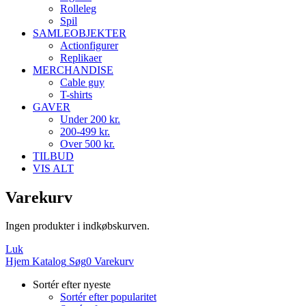
Rolleleg
Spil
SAMLEOBJEKTER
Actionfigurer
Replikaer
MERCHANDISE
Cable guy
T-shirts
GAVER
Under 200 kr.
200-499 kr.
Over 500 kr.
TILBUD
VIS ALT
Varekurv
Ingen produkter i indkøbskurven.
Luk
Hjem
Katalog
Søg
0
Varekurv
Sortér efter nyeste
Sortér efter popularitet