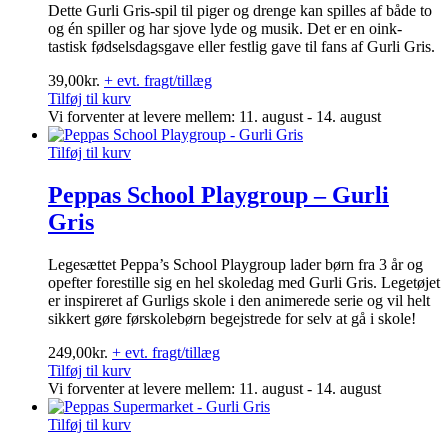
Dette Gurli Gris-spil til piger og drenge kan spilles af både to
og én spiller og har sjove lyde og musik. Det er en oink-
tastisk fødselsdagsgave eller festlig gave til fans af Gurli Gris.
39,00
kr.
+ evt. fragt/tillæg
Tilføj til kurv
Vi forventer at levere mellem: 11. august - 14. august
Tilføj til kurv
Peppas School Playgroup – Gurli
Gris
Legesættet Peppa’s School Playgroup lader børn fra 3 år og
opefter forestille sig en hel skoledag med Gurli Gris. Legetøjet
er inspireret af Gurligs skole i den animerede serie og vil helt
sikkert gøre førskolebørn begejstrede for selv at gå i skole!
249,00
kr.
+ evt. fragt/tillæg
Tilføj til kurv
Vi forventer at levere mellem: 11. august - 14. august
Tilføj til kurv