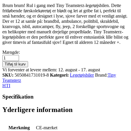
Brum brum! Rul i gang med Tiny Teamsterz-legetøjsbilen. Dette
fritløbende førskolekøretøj er blødt og let at gribe fat i, perfekt til
små hænder, og er designet i lyse, sjove farver med et venligt ansigt.
Der er 12 at samle på: brandbil, ambulance, politibil, skraldebil,
kranvogn, isbil, autocamper, fly, jeep, 2 forskellige sportsvogne og
en helikopter med manuelt drejelige propelblade. Tiny Teamsterz-
legetøjsbilen er den perfekte gave til enhver entusiastisk lille bilist og
giver timevis af fantasifuld sjov! Egnet til alderen 12 måneder +.
Tiny
Mængde:
Teamsterz
Toy
Tilføj til kurv
Car
Vi forventer at levere mellem: 12. august - 17. august
-
SKU:
5050841731019-8
Kategori:
Legetøjsbiler
Brand:
Tiny
Blue
Teamsterz
Sports
HTI
Car
mængde
Specifikation
Yderligere information
Mærkning
CE-mærket