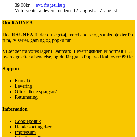
39,00
kr.
+ evt. fragt/tillæg
Vi forventer at levere mellem: 12. august - 17. august
Om RAUNEA
Hos
RAUNEA
finder du legetøj, merchandise og samleobjekter fra
film, tv-serier, gaming og popkultur.
Vi sender fra vores lager i Danmark. Leveringstiden er normalt 1–3
hverdage efter afsendelse, og du får gratis fragt ved køb over 999 kr.
Support
Kontakt
Levering
Ofte stillede spørgsmål
Returnering
Information
Cookiepolitik
Handelsbetingelser
Impressum