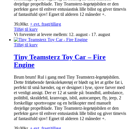
drejelige propelblade. Tiny Teamsterz-legetøjsbilen er den
perfekte gave til enhver entusiastisk lille bilist og giver timevis
af fantasifuld sjov! Egnet til alderen 12 måneder +.
39,00
kr.
+ evt. fragt/tillæg
Tilføj til kurv
Vi forventer at levere mellem: 12. august - 17. august
Tilføj til kurv
Tiny Teamsterz Toy Car – Fire
Engine
Brum brum! Rul i gang med Tiny Teamsterz-legetøjsbilen.
Dette fritløbende førskolekøretøj er blødt og let at gribe fat i,
perfekt til små hænder, og er designet i lyse, sjove farver med
et venligt ansigt. Der er 12 at samle på: brandbil, ambulance,
politibil, skraldebil, kranvogn, isbil, autocamper, fly, jeep, 2
forskellige sportsvogne og en helikopter med manuelt
drejelige propelblade. Tiny Teamsterz-legetøjsbilen er den
perfekte gave til enhver entusiastisk lille bilist og giver timevis
af fantasifuld sjov! Egnet til alderen 12 måneder +.
39,00
kr.
+ evt. fragt/tillæg