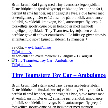
Brum brum! Rul i gang med Tiny Teamsterz-legetøjsbilen.
Dette fritløbende førskolekøretøj er blødt og let at gribe fat i,
perfekt til små hænder, og er designet i lyse, sjove farver med
et venligt ansigt. Der er 12 at samle på: brandbil, ambulance,
politibil, skraldebil, kranvogn, isbil, autocamper, fly, jeep, 2
forskellige sportsvogne og en helikopter med manuelt
drejelige propelblade. Tiny Teamsterz-legetøjsbilen er den
perfekte gave til enhver entusiastisk lille bilist og giver timevis
af fantasifuld sjov! Egnet til alderen 12 måneder +.
39,00
kr.
+ evt. fragt/tillæg
Tilføj til kurv
Vi forventer at levere mellem: 12. august - 17. august
Tilføj til kurv
Tiny Teamsterz Toy Car – Ambulance
Brum brum! Rul i gang med Tiny Teamsterz-legetøjsbilen.
Dette fritløbende førskolekøretøj er blødt og let at gribe fat i,
perfekt til små hænder, og er designet i lyse, sjove farver med
et venligt ansigt. Der er 12 at samle på: brandbil, ambulance,
politibil, skraldebil, kranvogn, isbil, autocamper, fly, jeep, 2
forskellige sportsvogne og en helikopter med manuelt