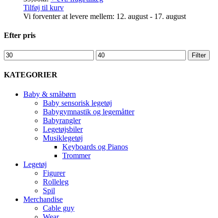
Tilføj til kurv
Vi forventer at levere mellem: 12. august - 17. august
Efter pris
Mindste
Højeste
Filter
pris
pris
KATEGORIER
Baby & småbørn
Baby sensorisk legetøj
Babygymnastik og legemåtter
Babyrangler
Legetøjsbiler
Musiklegetøj
Keyboards og Pianos
Trommer
Legetøj
Figurer
Rolleleg
Spil
Merchandise
Cable guy
Wear