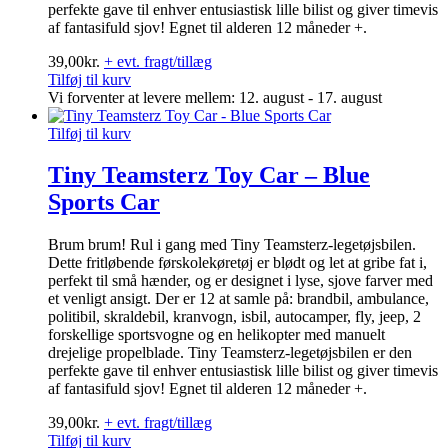
perfekte gave til enhver entusiastisk lille bilist og giver timevis
af fantasifuld sjov! Egnet til alderen 12 måneder +.
39,00
kr.
+ evt. fragt/tillæg
Tilføj til kurv
Vi forventer at levere mellem: 12. august - 17. august
Tilføj til kurv
Tiny Teamsterz Toy Car – Blue
Sports Car
Brum brum! Rul i gang med Tiny Teamsterz-legetøjsbilen.
Dette fritløbende førskolekøretøj er blødt og let at gribe fat i,
perfekt til små hænder, og er designet i lyse, sjove farver med
et venligt ansigt. Der er 12 at samle på: brandbil, ambulance,
politibil, skraldebil, kranvogn, isbil, autocamper, fly, jeep, 2
forskellige sportsvogne og en helikopter med manuelt
drejelige propelblade. Tiny Teamsterz-legetøjsbilen er den
perfekte gave til enhver entusiastisk lille bilist og giver timevis
af fantasifuld sjov! Egnet til alderen 12 måneder +.
39,00
kr.
+ evt. fragt/tillæg
Tilføj til kurv