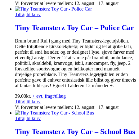
Vi forventer at levere mellem: 12. august - 17. august
Tilføj til kurv
Tiny Teamsterz Toy Car – Police Car
Brum brum! Rul i gang med Tiny Teamsterz-legetøjsbilen.
Dette fritløbende førskolekøretøj er blødt og let at gribe fat i,
perfekt til små hænder, og er designet i lyse, sjove farver med
et venligt ansigt. Der er 12 at samle på: brandbil, ambulance,
politibil, skraldebil, kranvogn, isbil, autocamper, fly, jeep, 2
forskellige sportsvogne og en helikopter med manuelt
drejelige propelblade. Tiny Teamsterz-legetøjsbilen er den
perfekte gave til enhver entusiastisk lille bilist og giver timevis
af fantasifuld sjov! Egnet til alderen 12 måneder +.
39,00
kr.
+ evt. fragt/tillæg
Tilføj til kurv
Vi forventer at levere mellem: 12. august - 17. august
Tilføj til kurv
Tiny Teamsterz Toy Car – School Bus