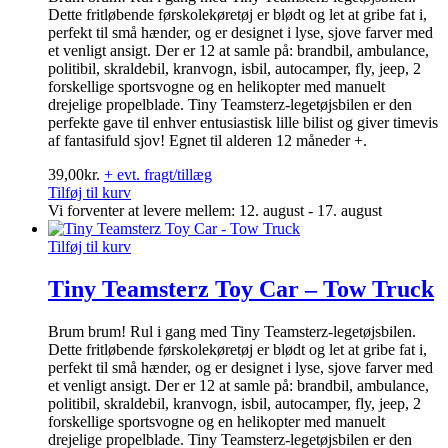
Dette fritløbende førskolekøretøj er blødt og let at gribe fat i,
perfekt til små hænder, og er designet i lyse, sjove farver med
et venligt ansigt. Der er 12 at samle på: brandbil, ambulance,
politibil, skraldebil, kranvogn, isbil, autocamper, fly, jeep, 2
forskellige sportsvogne og en helikopter med manuelt
drejelige propelblade. Tiny Teamsterz-legetøjsbilen er den
perfekte gave til enhver entusiastisk lille bilist og giver timevis
af fantasifuld sjov! Egnet til alderen 12 måneder +.
39,00
kr.
+ evt. fragt/tillæg
Tilføj til kurv
Vi forventer at levere mellem: 12. august - 17. august
Tilføj til kurv
Tiny Teamsterz Toy Car – Tow Truck
Brum brum! Rul i gang med Tiny Teamsterz-legetøjsbilen.
Dette fritløbende førskolekøretøj er blødt og let at gribe fat i,
perfekt til små hænder, og er designet i lyse, sjove farver med
et venligt ansigt. Der er 12 at samle på: brandbil, ambulance,
politibil, skraldebil, kranvogn, isbil, autocamper, fly, jeep, 2
forskellige sportsvogne og en helikopter med manuelt
drejelige propelblade. Tiny Teamsterz-legetøjsbilen er den