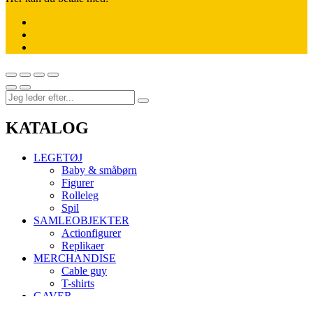
KATALOG
LEGETØJ
Baby & småbørn
Figurer
Rolleleg
Spil
SAMLEOBJEKTER
Actionfigurer
Replikaer
MERCHANDISE
Cable guy
T-shirts
GAVER
Under 200 kr.