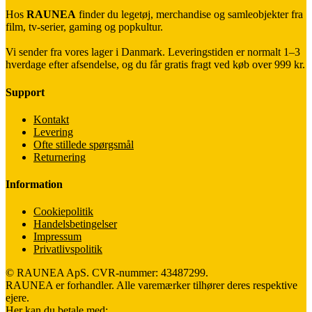
Hos
RAUNEA
finder du legetøj, merchandise og samleobjekter fra
film, tv-serier, gaming og popkultur.
Vi sender fra vores lager i Danmark. Leveringstiden er normalt 1–3
hverdage efter afsendelse, og du får gratis fragt ved køb over 999 kr.
Support
Kontakt
Levering
Ofte stillede spørgsmål
Returnering
Information
Cookiepolitik
Handelsbetingelser
Impressum
Privatlivspolitik
© RAUNEA ApS. CVR-nummer: 43487299.
RAUNEA er forhandler. Alle varemærker tilhører deres respektive
ejere.
Her kan du betale med: