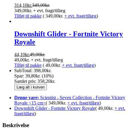
314,10
kr.
349,00
kr.
349,00
kr.
+ evt. fragt/tillæg
Tilføj til pakke
(
349,00
kr.
+ evt. fragt/tillæg
)
Downshift Glider - Fortnite Victory
Royale
44,10
kr.
49,00
kr.
49,00
kr.
+ evt. fragt/tillæg
Tilføj til pakke
(
49,00
kr.
+ evt. fragt/tillæg
)
SubTotal:
398,00
kr.
Spar:
39,80
kr.
(
10
%)
Samlet pris:
358,20
kr.
Læg alt i kurven
Denne vare:
Scientist - Seven Collection - Fortnite Victory
Royale <15 cm>
(
349,00
kr.
+ evt. fragt/tillæg
)
Downshift Glider - Fortnite Victory Royale
(
49,00
kr.
+ evt.
fragt/tillæg
)
Beskrivelse