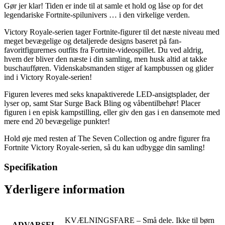
Gør jer klar! Tiden er inde til at samle et hold og låse op for det
legendariske Fortnite-spilunivers … i den virkelige verden.
Victory Royale-serien tager Fortnite-figurer til det næste niveau med
meget bevægelige og detaljerede designs baseret på fan-
favoritfigurernes outfits fra Fortnite-videospillet. Du ved aldrig,
hvem der bliver den næste i din samling, men husk altid at takke
buschaufføren. Videnskabsmanden stiger af kampbussen og glider
ind i Victory Royale-serien!
Figuren leveres med seks knapaktiverede LED-ansigtsplader, der
lyser op, samt Star Surge Back Bling og våbentilbehør! Placer
figuren i en episk kampstilling, eller giv den gas i en dansemote med
mere end 20 bevægelige punkter!
Hold øje med resten af The Seven Collection og andre figurer fra
Fortnite Victory Royale-serien, så du kan udbygge din samling!
Specifikation
Yderligere information
KVÆLNINGSFARE – Små dele. Ikke til børn
ADVARSEL