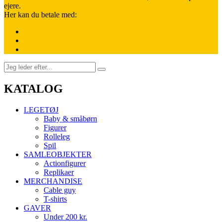
ejere.
Her kan du betale med:
KATALOG
LEGETØJ
Baby & småbørn
Figurer
Rolleleg
Spil
SAMLEOBJEKTER
Actionfigurer
Replikaer
MERCHANDISE
Cable guy
T-shirts
GAVER
Under 200 kr.