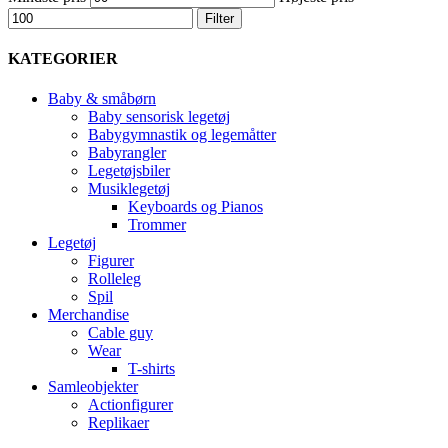
Filter
KATEGORIER
Baby & småbørn
Baby sensorisk legetøj
Babygymnastik og legemåtter
Babyrangler
Legetøjsbiler
Musiklegetøj
Keyboards og Pianos
Trommer
Legetøj
Figurer
Rolleleg
Spil
Merchandise
Cable guy
Wear
T-shirts
Samleobjekter
Actionfigurer
Replikaer