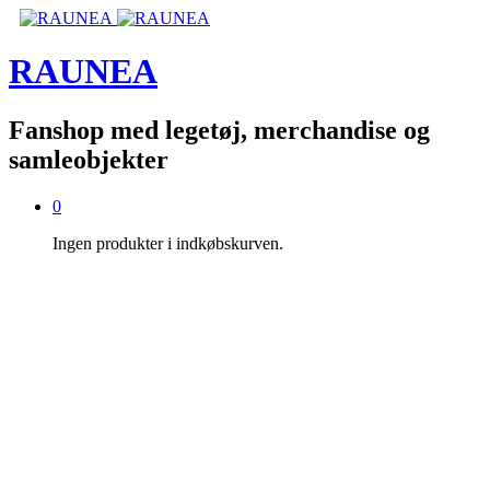
RAUNEA
Fanshop med legetøj, merchandise og
samleobjekter
0
Ingen produkter i indkøbskurven.
FANSHOP MED
LEGETØJ, MERCHANDISE
OG SAMLEOBJEKTER
F
RA
FILM,
TV-SERIER,