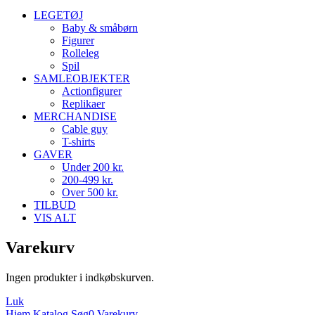
LEGETØJ
Baby & småbørn
Figurer
Rolleleg
Spil
SAMLEOBJEKTER
Actionfigurer
Replikaer
MERCHANDISE
Cable guy
T-shirts
GAVER
Under 200 kr.
200-499 kr.
Over 500 kr.
TILBUD
VIS ALT
Varekurv
Ingen produkter i indkøbskurven.
Luk
Hjem
Katalog
Søg
0
Varekurv