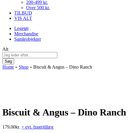
200-499 kr.
Over 500 kr.
TILBUD
VIS ALT
Legetøj
Merchandise
Samleobjekter
Alt
Søg
Home
»
Shop
»
Biscuit & Angus – Dino Ranch
Biscuit & Angus – Dino Ranch
179,00
kr.
+ evt. fragt/tillæg