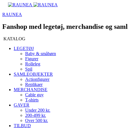
RAUNEA
Fanshop med legetøj, merchandise og saml
KATALOG
LEGETØJ
Baby & småbørn
Figurer
Rolleleg
Spil
SAMLEOBJEKTER
Actionfigurer
Replikaer
MERCHANDISE
Cable guy
T-shirts
GAVER
Under 200 kr.
200-499 kr.
Over 500 kr.
TILBUD