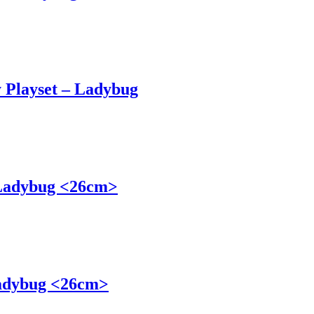
 Playset – Ladybug
 Ladybug <26cm>
Ladybug <26cm>