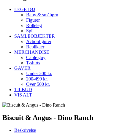
LEGETØJ
Baby & småbørn
Figurer
Rolleleg
Spil
SAMLEOBJEKTER
Actionfigurer
Replikaer
MERCHANDISE
Cable guy
T-shirts
GAVER
Under 200 kr.
200-499 kr.
Over 500 kr.
TILBUD
VIS ALT
Biscuit & Angus - Dino Ranch
Beskrivelse