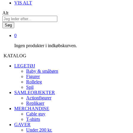
VIS ALT
Alt
Søg
0
Ingen produkter i indkøbskurven.
KATALOG
LEGETØJ
Baby & småbørn
Figurer
Rolleleg
Spil
SAMLEOBJEKTER
Actionfigurer
Replikaer
MERCHANDISE
Cable guy
T-shirts
GAVER
Under 200 kr.