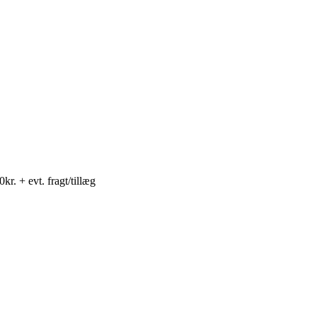
0
kr.
+ evt. fragt/tillæg