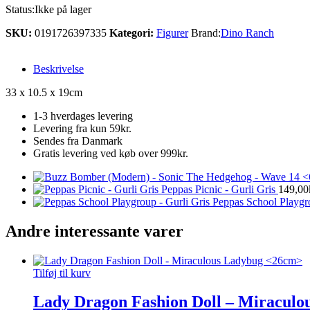
Status:
Ikke på lager
SKU:
0191726397335
Kategori:
Figurer
Brand:
Dino Ranch
Beskrivelse
33 x 10.5 x 19cm
1-3 hverdages levering
Levering fra kun 59kr.
Sendes fra Danmark
Gratis levering ved køb over 999kr.
Peppas Picnic - Gurli Gris
149,00
Peppas School Playgro
Andre interessante varer
Tilføj til kurv
Lady Dragon Fashion Doll – Miracul