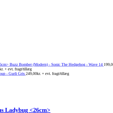
Buzz Bomber (Modern) - Sonic The Hedgehog - Wave 14
199,0
kr.
+ evt. fragt/tillæg
up - Gurli Gris
249,00
kr.
+ evt. fragt/tillæg
ous Ladybug <26cm>