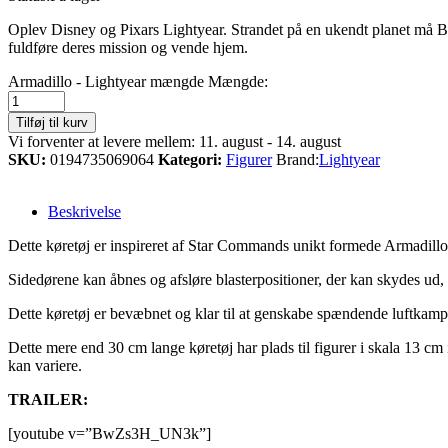
Oplev Disney og Pixars Lightyear. Strandet på en ukendt planet må Bu
fuldføre deres mission og vende hjem.
Armadillo - Lightyear mængde
Mængde:
Tilføj til kurv
Vi forventer at levere mellem: 11. august - 14. august
SKU:
0194735069064
Kategori:
Figurer
Brand:
Lightyear
Beskrivelse
Dette køretøj er inspireret af Star Commands unikt formede Armadillo-r
Sidedørene kan åbnes og afsløre blasterpositioner, der kan skydes ud,
Dette køretøj er bevæbnet og klar til at genskabe spændende luftkamps
Dette mere end 30 cm lange køretøj har plads til figurer i skala 13 cm 
kan variere.
TRAILER:
[youtube v=”BwZs3H_UN3k”]