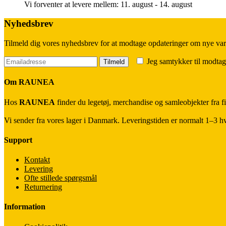
Vi forventer at levere mellem: 11. august - 14. august
Nyhedsbrev
Tilmeld dig vores nyhedsbrev for at modtage opdateringer om nye var
Jeg samtykker til modtag
Om RAUNEA
Hos
RAUNEA
finder du legetøj, merchandise og samleobjekter fra fi
Vi sender fra vores lager i Danmark. Leveringstiden er normalt 1–3 hve
Support
Kontakt
Levering
Ofte stillede spørgsmål
Returnering
Information