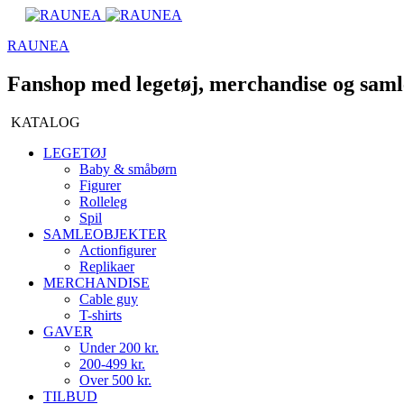
RAUNEA
Fanshop med legetøj, merchandise og saml
KATALOG
LEGETØJ
Baby & småbørn
Figurer
Rolleleg
Spil
SAMLEOBJEKTER
Actionfigurer
Replikaer
MERCHANDISE
Cable guy
T-shirts
GAVER
Under 200 kr.
200-499 kr.
Over 500 kr.
TILBUD