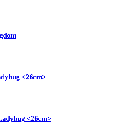
ingdom
Ladybug <26cm>
 Ladybug <26cm>