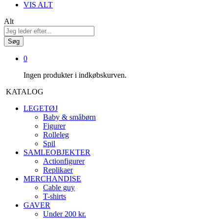
VIS ALT
Alt
Søg
0
Ingen produkter i indkøbskurven.
KATALOG
LEGETØJ
Baby & småbørn
Figurer
Rolleleg
Spil
SAMLEOBJEKTER
Actionfigurer
Replikaer
MERCHANDISE
Cable guy
T-shirts
GAVER
Under 200 kr.