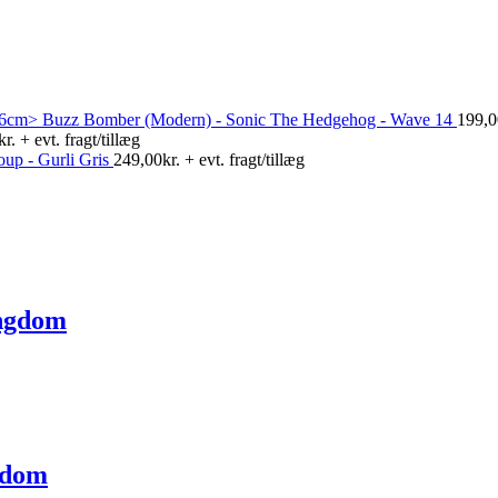
Buzz Bomber (Modern) - Sonic The Hedgehog - Wave 14
199,0
kr.
+ evt. fragt/tillæg
up - Gurli Gris
249,00
kr.
+ evt. fragt/tillæg
ingdom
gdom