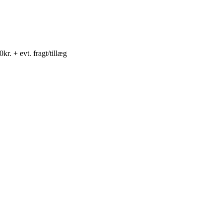
0
kr.
+ evt. fragt/tillæg