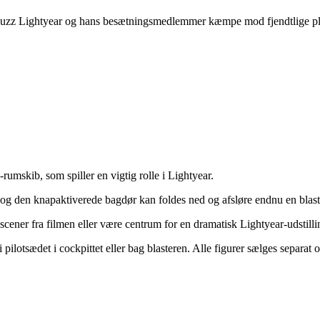
zz Lightyear og hans besætningsmedlemmer kæmpe mod fjendtlige planter
umskib, som spiller en vigtig rolle i Lightyear.
 og den knapaktiverede bagdør kan foldes ned og afsløre endnu en blast
cener fra filmen eller være centrum for en dramatisk Lightyear-udstilli
i pilotsædet i cockpittet eller bag blasteren. Alle figurer sælges separa